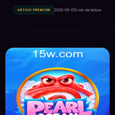
2026-06-01
3 min de leitura
ARTIGO PREMIUM