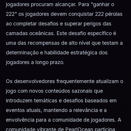
jogadores procuram alcançar. Para "ganhar o
222" os jogadores devem conquistar 222 pérolas
ao completar desafios e superar perigos das
camadas oceânicas. Este desafio específico é
uma das recompensas de alto nível que testam a
determinação e habilidade estratégica dos
jogadores a longo prazo.
Os desenvolvedores frequentemente atualizam o
jogo com novos conteúdos sazonais que
introduzem temáticas e desafios baseados em
eventos atuais, mantendo a relevância e a
envolvência para a comunidade de jogadores. A
comunidade vibrante de PearlOcean participa