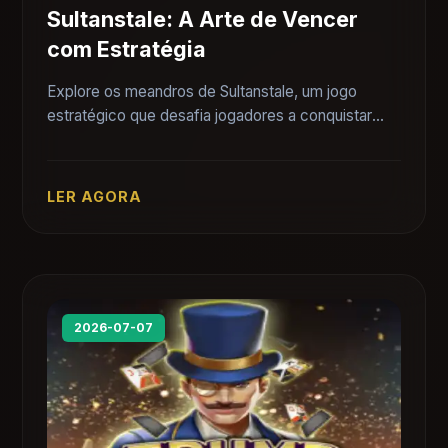
Sultanstale: A Arte de Vencer
com Estratégia
Explore os meandros de Sultanstale, um jogo
estratégico que desafia jogadores a conquistar
reinos e se tornar o grande sultão.
LER AGORA
2026-07-07