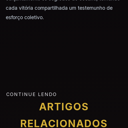
cada vitória compartilhada um testemunho de
esforço coletivo.
CONTINUE LENDO
ARTIGOS
RELACIONADOS