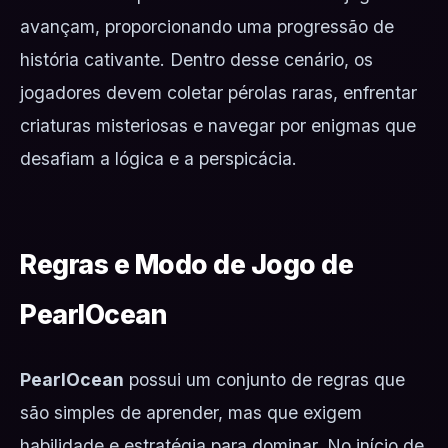
avançam, proporcionando uma progressão de
história cativante. Dentro desse cenário, os
jogadores devem coletar pérolas raras, enfrentar
criaturas misteriosas e navegar por enigmas que
desafiam a lógica e a perspicácia.
Regras e Modo de Jogo de
PearlOcean
PearlOcean
possui um conjunto de regras que
são simples de aprender, mas que exigem
habilidade e estratégia para dominar. No início de