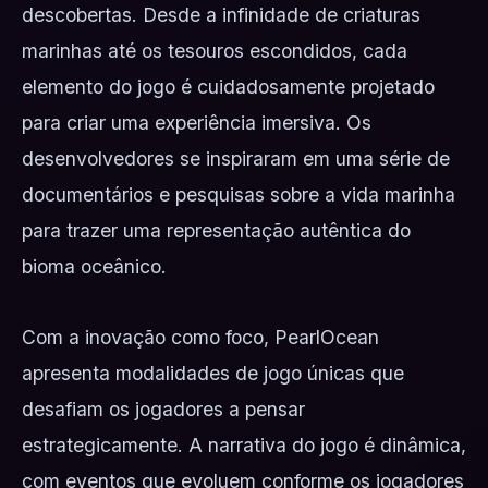
descobertas. Desde a infinidade de criaturas
marinhas até os tesouros escondidos, cada
elemento do jogo é cuidadosamente projetado
para criar uma experiência imersiva. Os
desenvolvedores se inspiraram em uma série de
documentários e pesquisas sobre a vida marinha
para trazer uma representação autêntica do
bioma oceânico.
Com a inovação como foco, PearlOcean
apresenta modalidades de jogo únicas que
desafiam os jogadores a pensar
estrategicamente. A narrativa do jogo é dinâmica,
com eventos que evoluem conforme os jogadores