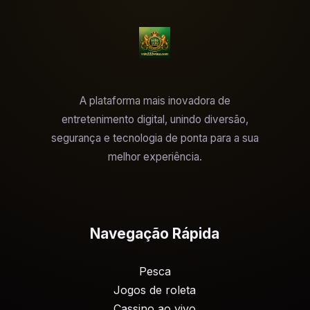
A plataforma mais inovadora de
entretenimento digital, unindo diversão,
segurança e tecnologia de ponta para a sua
melhor experiência.
Navegação Rápida
Pesca
Jogos de roleta
Cassino ao vivo