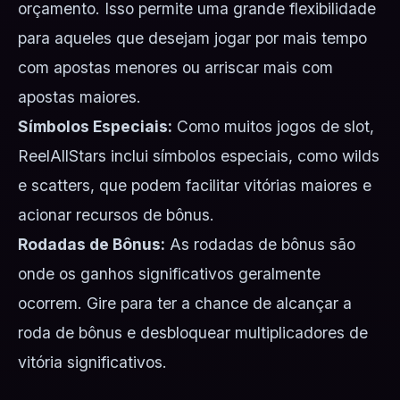
orçamento. Isso permite uma grande flexibilidade
para aqueles que desejam jogar por mais tempo
com apostas menores ou arriscar mais com
apostas maiores.
Símbolos Especiais:
Como muitos jogos de slot,
ReelAllStars inclui símbolos especiais, como wilds
e scatters, que podem facilitar vitórias maiores e
acionar recursos de bônus.
Rodadas de Bônus:
As rodadas de bônus são
onde os ganhos significativos geralmente
ocorrem. Gire para ter a chance de alcançar a
roda de bônus e desbloquear multiplicadores de
vitória significativos.