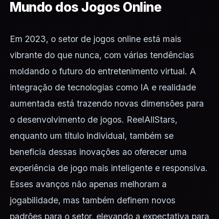
Mundo dos Jogos Online
Em 2023, o setor de jogos online está mais
vibrante do que nunca, com várias tendências
moldando o futuro do entretenimento virtual. A
integração de tecnologias como IA e realidade
aumentada está trazendo novas dimensões para
o desenvolvimento de jogos. ReelAllStars,
enquanto um título individual, também se
beneficia dessas inovações ao oferecer uma
experiência de jogo mais inteligente e responsiva.
Esses avanços não apenas melhoram a
jogabilidade, mas também definem novos
padrões para o setor, elevando a expectativa para