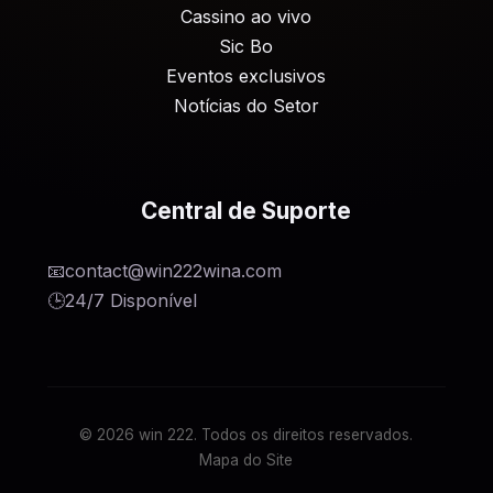
Cassino ao vivo
Sic Bo
Eventos exclusivos
Notícias do Setor
Central de Suporte
📧
contact@win222wina.com
🕒
24/7 Disponível
© 2026 win 222. Todos os direitos reservados.
Mapa do Site