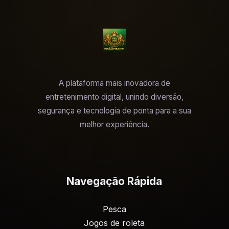
A plataforma mais inovadora de
entretenimento digital, unindo diversão,
segurança e tecnologia de ponta para a sua
melhor experiência.
Navegação Rápida
Pesca
Jogos de roleta