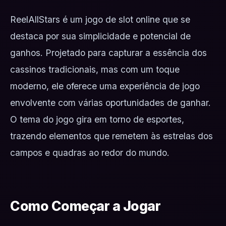
ReelAllStars é um jogo de slot online que se
destaca por sua simplicidade e potencial de
ganhos. Projetado para capturar a essência dos
cassinos tradicionais, mas com um toque
moderno, ele oferece uma experiência de jogo
envolvente com várias oportunidades de ganhar.
O tema do jogo gira em torno de esportes,
trazendo elementos que remetem às estrelas dos
campos e quadras ao redor do mundo.
Como Começar a Jogar