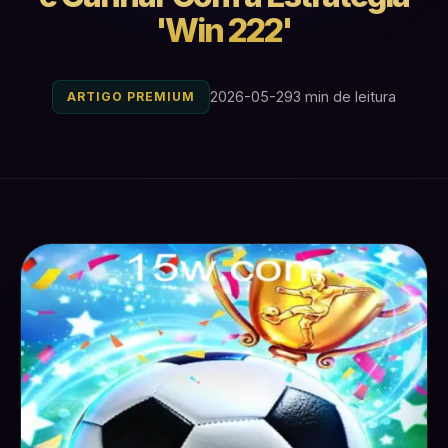
'Win 222'
2026-05-29
3 min de leitura
ARTIGO PREMIUM