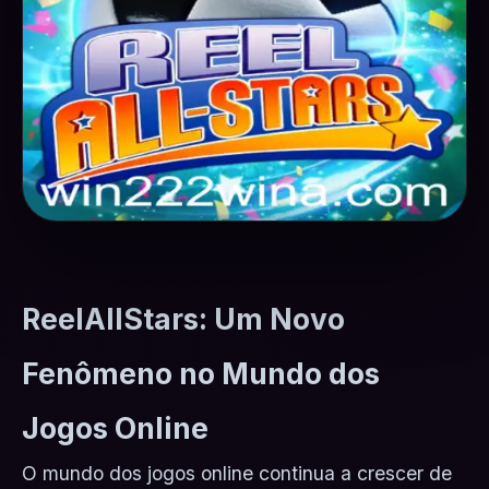
ReelAllStars: Um Novo
Fenômeno no Mundo dos
Jogos Online
O mundo dos jogos online continua a crescer de