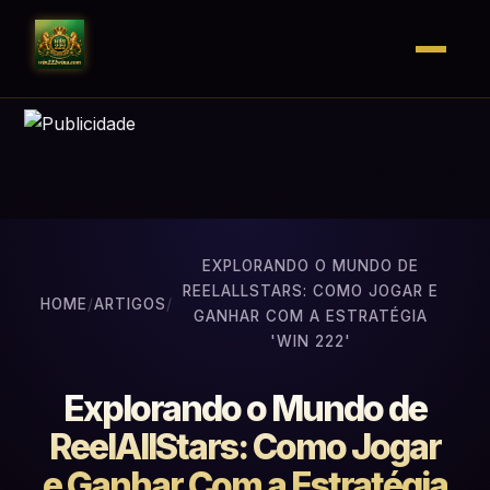
EXPLORANDO O MUNDO DE
REELALLSTARS: COMO JOGAR E
HOME
/
ARTIGOS
/
GANHAR COM A ESTRATÉGIA
'WIN 222'
Explorando o Mundo de
ReelAllStars: Como Jogar
e Ganhar Com a Estratégia