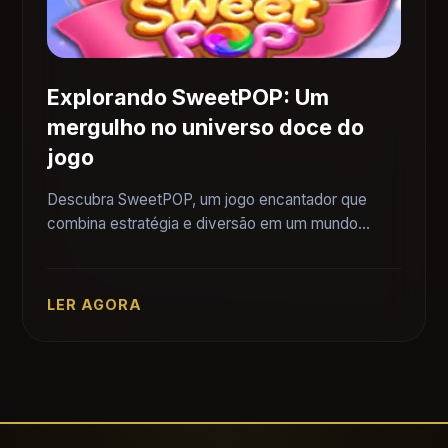
Explorando SweetPOP: Um
mergulho no universo doce do
jogo
Descubra SweetPOP, um jogo encantador que
combina estratégia e diversão em um mundo
repleto de doces desafios e a chance de 'win
222'.
LER AGORA